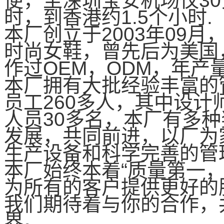
便，至深圳宝安机场仅30
时，到香港约1.5个小时.
本厂创立于2003年09
时尚女鞋，曾先后为美国
作过OEM，ODM，年产量
本厂拥有大批经验丰富的
员工260多人，其中设计
人员30多名，本厂有多
发展，共同前进，以厂为
生产设备和科学完善的管
本厂始终本着“质量第一
为所有的客户提供更好的
我们期待着与你的合作，
界。