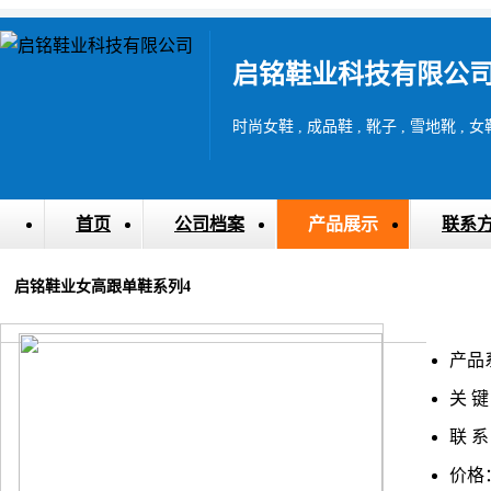
启铭鞋业科技有限公
时尚女鞋 , 成品鞋 , 靴子 , 雪地靴 , 女
首页
公司档案
产品展示
联系
启铭鞋业女高跟单鞋系列4
产品
关 键
联 系
价格