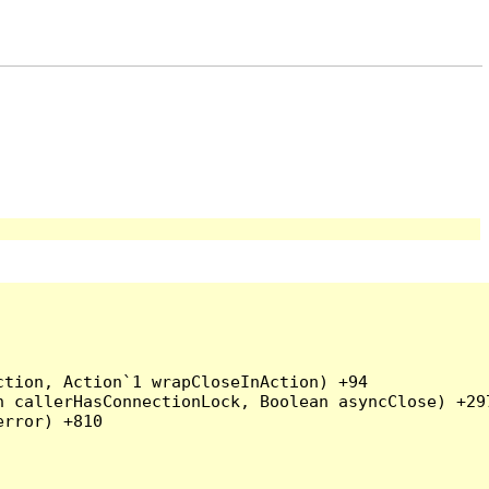
tion, Action`1 wrapCloseInAction) +94

 callerHasConnectionLock, Boolean asyncClose) +297
rror) +810
