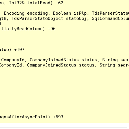
n, Int32& totalRead) +62

 Encoding encoding, Boolean isPlp, TdsParserStateO
gth, TdsParserStateObject stateObj, SqlCommandColu


tiallyReadColumn) +96

lue) +107

rCompanyId, CompanyJoinedStatus status, String sea
CompanyId, CompanyJoinedStatus status, String sear