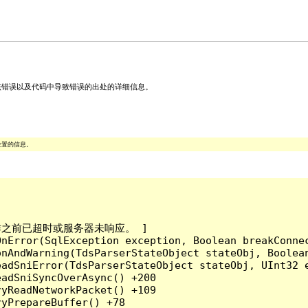
关该错误以及代码中导致错误的出处的详细信息。
位置的信息。
成操作之前已超时或服务器未响应。 ]

nError(SqlException exception, Boolean breakConnec
nAndWarning(TdsParserStateObject stateObj, Boolean
adSniError(TdsParserStateObject stateObj, UInt32 e
adSniSyncOverAsync() +200

yReadNetworkPacket() +109

yPrepareBuffer() +78
