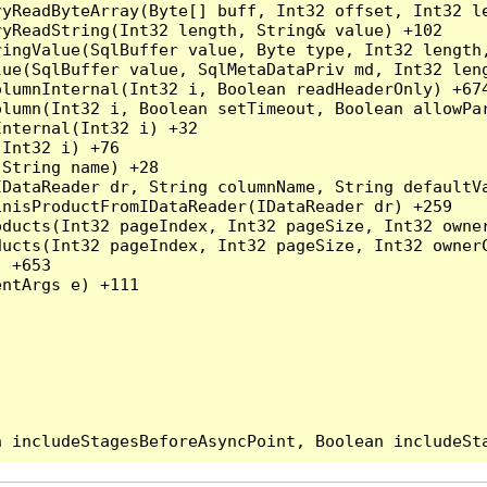
yReadByteArray(Byte[] buff, Int32 offset, Int32 le
yReadString(Int32 length, String& value) +102

ingValue(SqlBuffer value, Byte type, Int32 length,
lue(SqlBuffer value, SqlMetaDataPriv md, Int32 len
lumnInternal(Int32 i, Boolean readHeaderOnly) +674
lumn(Int32 i, Boolean setTimeout, Boolean allowPar
nternal(Int32 i) +32

Int32 i) +76

String name) +28

DataReader dr, String columnName, String defaultVa
nisProductFromIDataReader(IDataReader dr) +259

oducts(Int32 pageIndex, Int32 pageSize, Int32 owne
ducts(Int32 pageIndex, Int32 pageSize, Int32 owner
 +653

ntArgs e) +111
