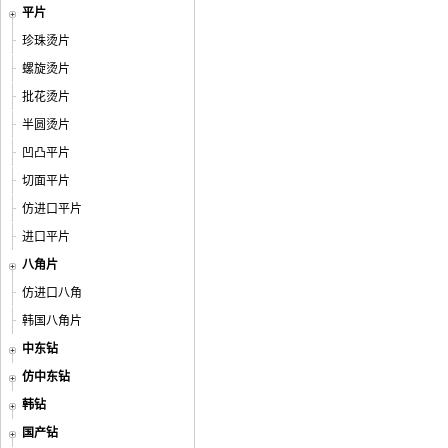
平片
珍珠烫片
螺旋烫片
批花烫片
半圆烫片
凹凸平片
切面平片
仿进口平片
进口平片
八角片
仿进口八角
韩国八角片
中东钻
仿中东钻
韩钻
国产钻