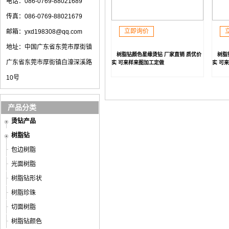
电话：086-0769-88021689
传真：086-0769-88021679
立即询价
邮箱：yxd198308@qq.com
地址：中国广东省东莞市厚街镇
树脂钻颜色星缘烫钻 厂家直销 质优价
树脂
广东省东莞市厚街镇白濠深溪路
实 可来样来图加工定做
实 可
10号
产品分类
烫钻产品
树脂钻
包边树脂
光面树脂
树脂钻形状
树脂珍珠
切面树脂
树脂钻颜色