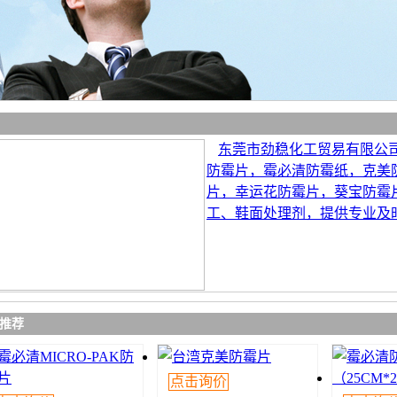
东莞市劲稳化工贸易有限公
防霉片，霉必清防霉纸，克美
片，幸运花防霉片，葵宝防霉
工、鞋面处理剂，提供专业及
推荐
点击询价