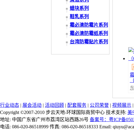
蜡块系列
鞋乳系列
霉必清防霉片系列
霉必清防霉纸系列
台湾防霉贴片系列
（
行业动态
|
展会活动
|
活动回顾
|
配套服务
|
公司荣誉
|
视频展示
Copyright ©2007-2010 步云天地-环球国际商贸中心 技术支持:
美
地址: 中国广东省广州市荔湾区站西路26号
备案号：粤ICP备0503
电话: 086-020-86518999 传真: 086-020-86518333 Email: qiuyu@aca