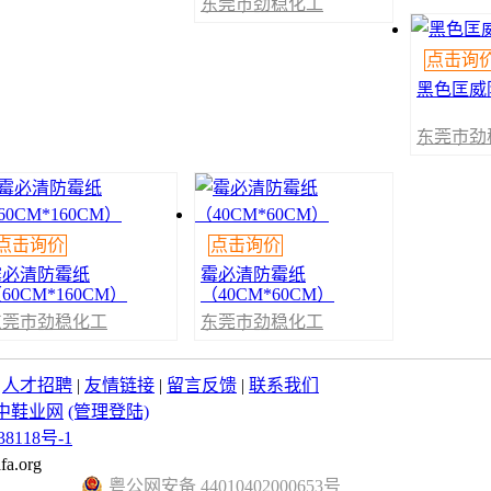
东莞市劲稳化工
贸易有限公司
点击询
黑色匡威
东莞市劲
贸易有限
点击询价
点击询价
霉必清防霉纸
霉必清防霉纸
60CM*160CM）
（40CM*60CM）
东莞市劲稳化工
东莞市劲稳化工
贸易有限公司
贸易有限公司
|
人才招聘
|
友情链接
|
留言反馈
|
联系我们
中鞋业网
(管理登陆)
8118号-1
fa.org
粤公网安备 44010402000653号