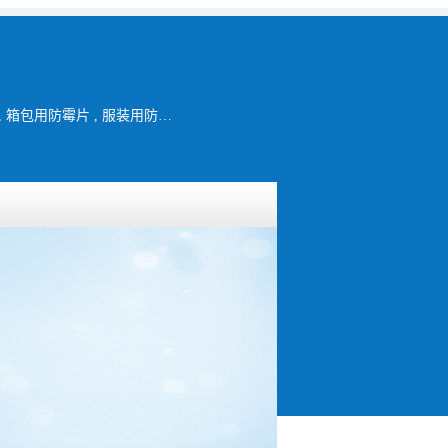
防霉片 , 霉必清防霉片 , 防霉纸 , 霉必清防霉纸 , MICRO-PAK , 鞋用防霉片 , 箱包用防霉片 , 服装用防霉纸 , 干燥剂