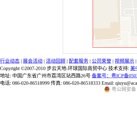
行业动态
|
展会活动
|
活动回顾
|
配套服务
|
公司荣誉
|
视频展示
Copyright ©2007-2010 步云天地-环球国际商贸中心 技术支持:
美
地址: 中国广东省广州市荔湾区站西路26号
备案号：粤ICP备0503
电话: 086-020-86518999 传真: 086-020-86518333 Email: qiuyu@aca
粤公网安备 44